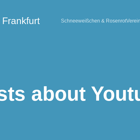
 Frankfurt
Schneeweißchen & Rosenrot
Verei
sts about Yout