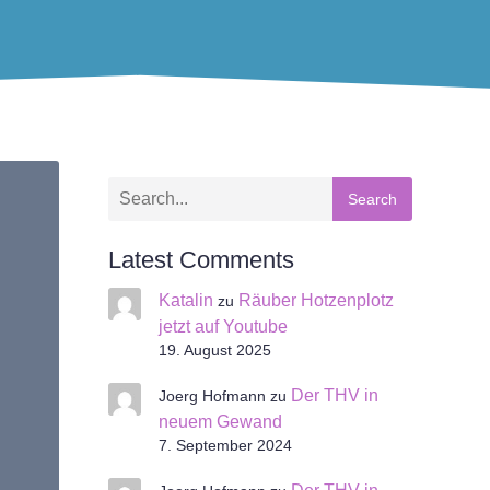
Search
Latest Comments
Katalin
Räuber Hotzenplotz
zu
jetzt auf Youtube
19. August 2025
Der THV in
Joerg Hofmann
zu
neuem Gewand
7. September 2024