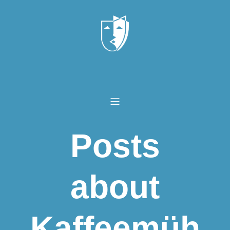
Posts
about
Kaffeemüh